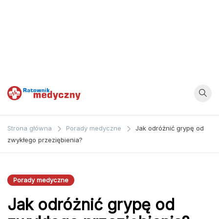
Ratownik
Strona
poświęcona
Medyczny
Strona główna
Porady medyczne
Jak odróżnić grypę od
zagadnieniom z
zwykłego przeziębienia?
dziedziny
medycyny oraz
bezpośrednio
Porady medyczne
ratownictwa
Jak odróżnić grypę od
medycznego.