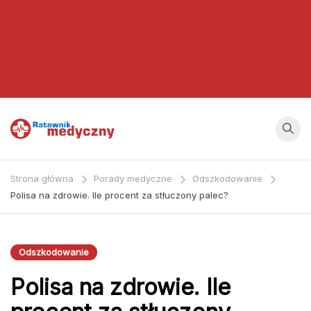
Ratownik
Strona
poświęcona
Medyczny
Strona główna
Porady medyczne
Odszkodowanie
zagadnieniom z
Polisa na zdrowie. Ile procent za stłuczony palec?
dziedziny
medycyny oraz
bezpośrednio
Odszkodowanie
ratownictwa
Polisa na zdrowie. Ile
medycznego.