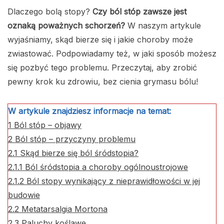
Dlaczego bolą stopy?
Czy ból stóp zawsze jest
oznaką poważnych schorzeń?
W naszym artykule
wyjaśniamy, skąd bierze się i jakie choroby może
zwiastować. Podpowiadamy też, w jaki sposób możesz
się pozbyć tego problemu. Przeczytaj, aby zrobić
pewny krok ku zdrowiu, bez cienia grymasu bólu!
W artykule znajdziesz informacje na temat:
1
Ból stóp – objawy
2
Ból stóp – przyczyny problemu
2.1
Skąd bierze się ból śródstopia?
2.1.1
Ból śródstopia a choroby ogólnoustrojowe
2.1.2
Ból stopy wynikający z nieprawidłowości w jej
budowie
2.2
Metatarsalgia Mortona
2.3
Paluchy koślawe