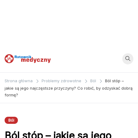
Ratownik
Strona
poświęcona
Medyczny
Strona główna
Problemy zdrowotne
Ból
Ból stóp –
zagadnieniom z
jakie są jego najczęstsze przyczyny? Co robić, by odzyskać dobrą
dziedziny
formę?
medycyny oraz
bezpośrednio
ratownictwa
Ból
medycznego.
Ból stóp – jakie są jego