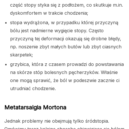
część stopy styka się z podłożem, co skutkuje m.in.
dyskomfortem w trakcie chodzenia;
stopa wydrążona, w przypadku której przyczyną
bólu jest nadmierne wygięcie stopy. Często
przyczyną tej deformacji okazują się drobne błędy,
np. noszenie zbyt małych butów lub zbyt ciasnych
skarpetek;
grzybica, która z czasem prowadzi do powstawania
na skórze stóp bolesnych pęcherzyków. Właśnie
one mogą sprawić, że ból w podeszwie zacznie ci
utrudniać chodzenie.
Metatarsalgia Mortona
Jednak problemy nie obejmują tylko śródstopia.
Omówimy teraz kolejną chorobę objawiającą się bólem