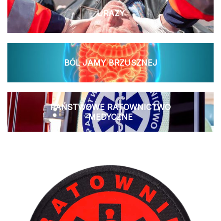
URAZY
BÓL JAMY BRZUSZNEJ
PAŃSTWOWE RATOWNICTWO
MEDYCZNE