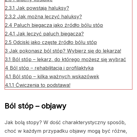
2.3.1
Jak powstają haluksy?
2.3.2
Jak można leczyć haluksy?
2.4
Paluch biegacza jako źródło bólu stóp
2.4.1
Jak leczyć paluch biegacza?
2.5
Odciski jako częste źródło bólu stóp
3
Jak pokonasz ból stóp? Wybierz się do lekarza!
3.1
Ból stóp – lekarz, do którego możesz się wybrać
4
Ból stóp – rehabilitacja i profilaktyka
4.1
Ból stóp – kilka ważnych wskazówek
4.1.1
Ćwiczenia to podstawa!
Ból stóp – objawy
Jak bolą stopy? W dość charakterystyczny sposób,
choć w każdym przypadku objawy mogą być różne,