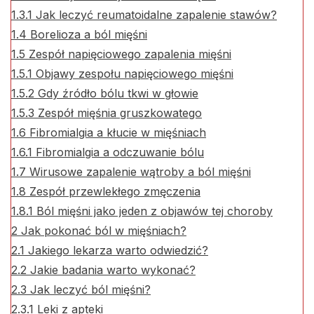
1.3.1
Jak leczyć reumatoidalne zapalenie stawów?
1.4
Borelioza a ból mięśni
1.5
Zespół napięciowego zapalenia mięśni
1.5.1
Objawy zespołu napięciowego mięśni
1.5.2
Gdy źródło bólu tkwi w głowie
1.5.3
Zespół mięśnia gruszkowatego
1.6
Fibromialgia a kłucie w mięśniach
1.6.1
Fibromialgia a odczuwanie bólu
1.7
Wirusowe zapalenie wątroby a ból mięśni
1.8
Zespół przewlekłego zmęczenia
1.8.1
Ból mięśni jako jeden z objawów tej choroby
2
Jak pokonać ból w mięśniach?
2.1
Jakiego lekarza warto odwiedzić?
2.2
Jakie badania warto wykonać?
2.3
Jak leczyć ból mięśni?
2.3.1
Leki z apteki