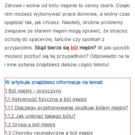
Zdrowe i wolne od bólu mięśnie to cenny skarb. Dzięki
nim możesz wykonywać prace domowe, a wolny czas
spędzać tak, jak chcesz. Niestety, drobne problemy
związane ze stanem mięśni mogą sprawić, że stracisz
ochotę do spacerów, tańców czy spotkań z
przyjaciółmi.
Skąd bierze się
ból
mięśni?
W jaki sposób
możesz pozbyć się tej przypadłości? Odpowiedzi na te
i inne pytania znajdziesz dalszej części tekstu!
W artykule znajdziesz informacje na temat:
1
Ból mięśni – przyczyny
1.1
Aktywność fizyczna a ból mięśni
1.1.1
Dlaczego przetrenowanie skutkuje bólem mięśni?
1.1.2
Jak uniknąć takiego bólu?
1.2
Grypa a ból mięśni
1.3
Choroby reumatyczne a ból mięśni