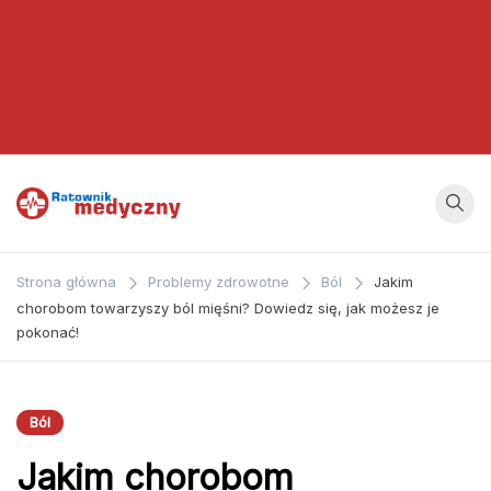
Ratownik
Strona
poświęcona
Medyczny
Strona główna
Problemy zdrowotne
Ból
Jakim
zagadnieniom z
chorobom towarzyszy ból mięśni? Dowiedz się, jak możesz je
dziedziny
pokonać!
medycyny oraz
bezpośrednio
ratownictwa
Ból
medycznego.
Jakim chorobom