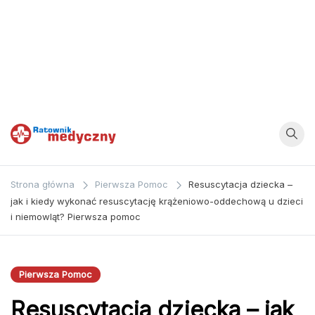
Ratownik
Strona
poświęcona
Medyczny
Strona główna
Pierwsza Pomoc
Resuscytacja dziecka –
zagadnieniom z
jak i kiedy wykonać resuscytację krążeniowo-oddechową u dzieci
dziedziny
i niemowląt? Pierwsza pomoc
medycyny oraz
bezpośrednio
ratownictwa
Pierwsza Pomoc
medycznego.
Resuscytacja dziecka – jak