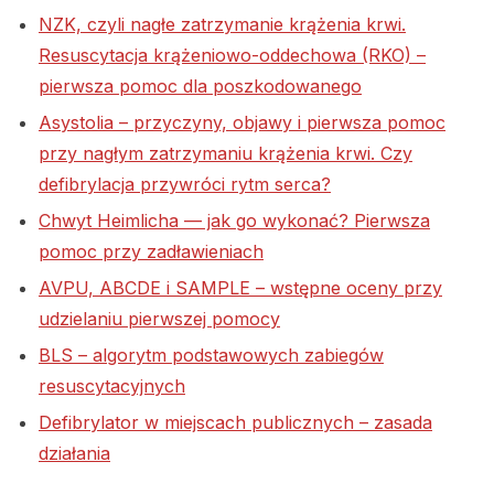
NZK, czyli nagłe zatrzymanie krążenia krwi.
Resuscytacja krążeniowo-oddechowa (RKO) –
pierwsza pomoc dla poszkodowanego
Asystolia – przyczyny, objawy i pierwsza pomoc
przy nagłym zatrzymaniu krążenia krwi. Czy
defibrylacja przywróci rytm serca?
Chwyt Heimlicha — jak go wykonać? Pierwsza
pomoc przy zadławieniach
AVPU, ABCDE i SAMPLE – wstępne oceny przy
udzielaniu pierwszej pomocy
BLS – algorytm podstawowych zabiegów
resuscytacyjnych
Defibrylator w miejscach publicznych – zasada
działania