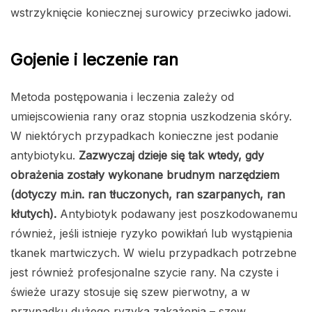
wstrzyknięcie koniecznej surowicy przeciwko jadowi.
Gojenie i leczenie ran
Metoda postępowania i leczenia zależy od
umiejscowienia rany oraz stopnia uszkodzenia skóry.
W niektórych przypadkach konieczne jest podanie
antybiotyku.
Zazwyczaj dzieje się tak wtedy, gdy
obrażenia zostały wykonane brudnym narzędziem
(dotyczy m.in. ran tłuczonych, ran szarpanych, ran
kłutych).
Antybiotyk podawany jest poszkodowanemu
również, jeśli istnieje ryzyko powikłań lub wystąpienia
tkanek martwiczych. W wielu przypadkach potrzebne
jest również profesjonalne szycie rany. Na czyste i
świeże urazy stosuje się szew pierwotny, a w
przypadku dużego ryzyka zakażenia – szew