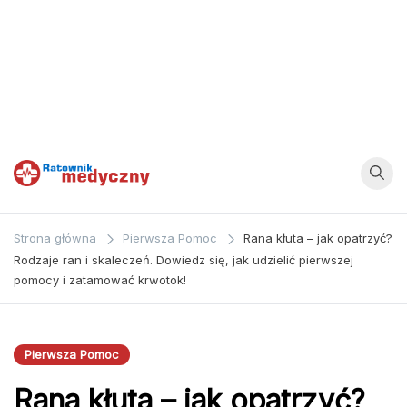
Ratownik
Strona
poświęcona
Medyczny
Strona główna
Pierwsza Pomoc
Rana kłuta – jak opatrzyć?
zagadnieniom z
Rodzaje ran i skaleczeń. Dowiedz się, jak udzielić pierwszej
dziedziny
pomocy i zatamować krwotok!
medycyny oraz
bezpośrednio
ratownictwa
Pierwsza Pomoc
medycznego.
Rana kłuta – jak opatrzyć?