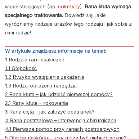
współistniejących (np.
cukrzycy
).
Rana kłuta wymaga
specjalnego traktowania.
Dowiedz się, jakie
wyróżniamy rodzaje urazów tego rodzaju i jak sobie z
nimi radzić!
W artykule znajdziesz informacje na temat:
1
Rodzaje ran i skaleczeń
1.1
Głębokość
1.2
Ryzyko wystąpienia zakażenia
1.3
Rodzaj obrażeń i narzędzia
2
Rana kłuta – jak udzielić pierwszej pomocy?
2.1
Rany kłute – rokowania
3
Rana cięta – jak założyć opatrunek?
4
Rana postrzałowa – interwencja chirurgiczna
4.1
Pierwsza pomoc przy ranach postrzałowych
5
Otarcie naskórka – czy może być niebezpieczne?