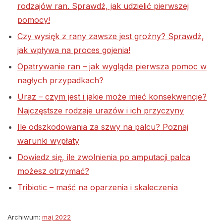
rodzajów ran. Sprawdź, jak udzielić pierwszej
pomocy!
Czy wysięk z rany zawsze jest groźny? Sprawdź,
jak wpływa na proces gojenia!
Opatrywanie ran – jak wygląda pierwsza pomoc w
nagłych przypadkach?
Uraz – czym jest i jakie może mieć konsekwencje?
Najczęstsze rodzaje urazów i ich przyczyny
Ile odszkodowania za szwy na palcu? Poznaj
warunki wypłaty
Dowiedz się, ile zwolnienia po amputacji palca
możesz otrzymać?
Tribiotic – maść na oparzenia i skaleczenia
Archiwum:
maj 2022