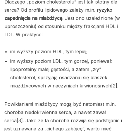
Dlaczego „poziom cholesterolu” jest tak istotny dla
serca? Od profilu lipidowego zależy m.in.
ryzyko
zapadnięcia na miażdżycę
. Jest ono uzależnione (w
uproszczeniu) od stosunku między frakcjami HDL i
LDL. W praktyce:
im wyższy poziom HDL, tym lepiej;
im wyższy poziom LDL, tym gorzej, ponieważ
lipoproteiny małej gęstości, a zatem „zły”
cholesterol, sprzyjają osadzaniu się blaszek
miażdżycowych w naczyniach krwionośnych[2].
Powikłaniami miażdżycy mogą być natomiast m.in.
choroba niedokrwienna serca, a nawet zawał
serca[3]. Jako że ta choroba rozwija się podstępnie i
jest uznawana za „cichego zabójcę”, warto mieć