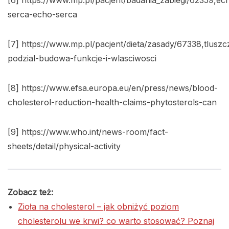
[6] https://www.mp.pl/pacjent/badania_zabiegi/62359,ech
serca-echo-serca
[7] https://www.mp.pl/pacjent/dieta/zasady/67338,tluszc
podzial-budowa-funkcje-i-wlasciwosci
[8] https://www.efsa.europa.eu/en/press/news/blood-
cholesterol-reduction-health-claims-phytosterols-can
[9] https://www.who.int/news-room/fact-
sheets/detail/physical-activity
Zobacz też:
Zioła na cholesterol – jak obniżyć poziom
cholesterolu we krwi? co warto stosować? Poznaj