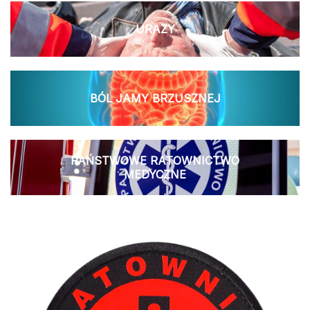
URAZY
BÓL JAMY BRZUSZNEJ
PAŃSTWOWE RATOWNICTWO
MEDYCZNE