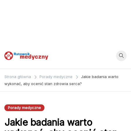
Ratownik
Strona
poświęcona
Medyczny
Strona główna
Porady medyczne
Jakie badania warto
zagadnieniom z
wykonać, aby ocenić stan zdrowia serca?
dziedziny
medycyny oraz
bezpośrednio
Porady medyczne
ratownictwa
Jakie badania warto
medycznego.