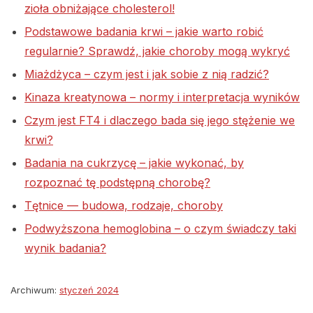
zioła obniżające cholesterol!
Podstawowe badania krwi – jakie warto robić
regularnie? Sprawdź, jakie choroby mogą wykryć
Miażdżyca – czym jest i jak sobie z nią radzić?
Kinaza kreatynowa – normy i interpretacja wyników
Czym jest FT4 i dlaczego bada się jego stężenie we
krwi?
Badania na cukrzycę – jakie wykonać, by
rozpoznać tę podstępną chorobę?
Tętnice — budowa, rodzaje, choroby
Podwyższona hemoglobina – o czym świadczy taki
wynik badania?
Archiwum:
styczeń 2024