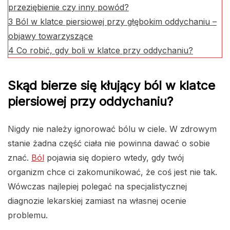
przeziębienie czy inny powód?
3
Ból w klatce piersiowej przy głębokim oddychaniu –
objawy towarzyszące
4
Co robić, gdy boli w klatce przy oddychaniu?
Skąd bierze się kłujący ból w klatce
piersiowej przy oddychaniu?
Nigdy nie należy ignorować bólu w ciele. W zdrowym
stanie żadna część ciała nie powinna dawać o sobie
znać.
Ból
pojawia się dopiero wtedy, gdy twój
organizm chce ci zakomunikować, że coś jest nie tak.
Wówczas najlepiej polegać na specjalistycznej
diagnozie lekarskiej zamiast na własnej ocenie
problemu.