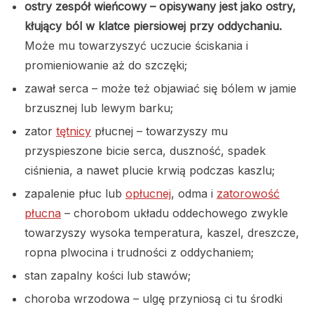
ostry zespół wieńcowy – opisywany jest jako ostry,
kłujący ból w klatce piersiowej przy oddychaniu.
Może mu towarzyszyć uczucie ściskania i
promieniowanie aż do szczęki;
zawał serca – może też objawiać się bólem w jamie
brzusznej lub lewym barku;
zator
tętnicy
płucnej – towarzyszy mu
przyspieszone bicie serca, duszność, spadek
ciśnienia, a nawet plucie krwią podczas kaszlu;
zapalenie płuc lub
opłucnej
, odma i
zatorowość
płucna
– chorobom układu oddechowego zwykle
towarzyszy wysoka temperatura, kaszel, dreszcze,
ropna plwocina i trudności z oddychaniem;
stan zapalny kości lub stawów;
choroba wrzodowa – ulgę przyniosą ci tu środki