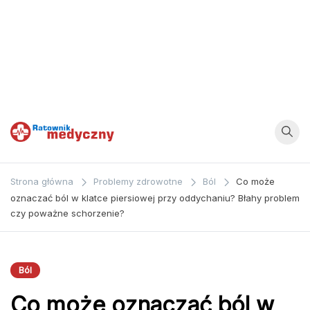
Ratownik
Strona
poświęcona
Medyczny
Strona główna
Problemy zdrowotne
Ból
Co może
zagadnieniom z
oznaczać ból w klatce piersiowej przy oddychaniu? Błahy problem
dziedziny
czy poważne schorzenie?
medycyny oraz
bezpośrednio
ratownictwa
Ból
medycznego.
Co może oznaczać ból w