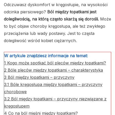
Odczuwasz dyskomfort w kręgosłupie, na wysokości
odcinka piersiowego?
Ból między łopatkami jest
dolegliwością, na którą często skarżą się dorośli.
Może
to być objaw choroby kręgosłupa, ale też zwykłego
przeciążenia lub wady postawy. Jest to częsta
dolegliwość wśród kobiet ciężarnych.
W artykule znajdziesz informacje na temat:
1
Kogo może spotkać ból pleców między łopatkami?
2
Bóle pleców między łopatkami – charakterystyka
3
Ból między łopatkami – przyczyny
3.1
Bóle kręgosłupa między łopatkami – przyczyny
chorobowe
3.2
Ból między łopatkami – przyczyny niezwiązane z
kręgosłupem
4
Co na ból mięśni między łopatkami?