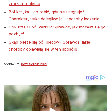
źródła problemu
Ból krzyża – co robić, gdy nie ustępuje?
Charakterystyka dolegliwości i sposoby leczenia
Dokucza Ci ból karku? Sprawdź, jak możesz się go
pozbyć!
Skąd bierze się ból pleców? Sprawdź, jakie
choroby objawiają się w ten sposób!
Archiwum:
październik 2021