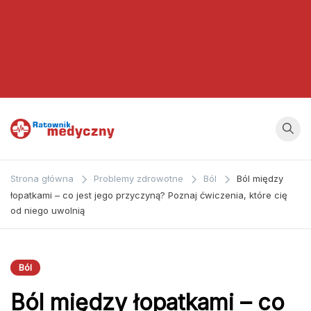
Ratownik
Strona
poświęcona
Medyczny
Strona główna
Problemy zdrowotne
Ból
Ból między
zagadnieniom z
łopatkami – co jest jego przyczyną? Poznaj ćwiczenia, które cię
dziedziny
od niego uwolnią
medycyny oraz
bezpośrednio
ratownictwa
Ból
medycznego.
Ból między łopatkami – co