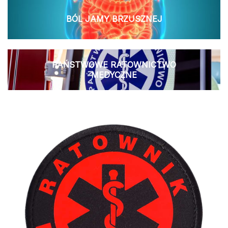
BÓL JAMY BRZUSZNEJ
PAŃSTWOWE RATOWNICTWO
MEDYCZNE