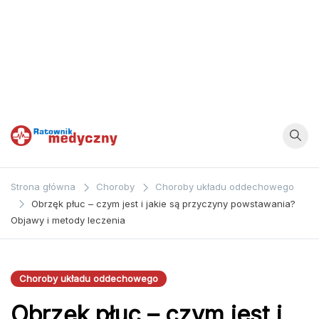
Ratownik
Strona
poświęcona
Medyczny
Strona główna
Choroby
Choroby układu oddechowego
zagadnieniom z
Obrzęk płuc – czym jest i jakie są przyczyny powstawania?
dziedziny
Objawy i metody leczenia
medycyny oraz
bezpośrednio
ratownictwa
Choroby układu oddechowego
medycznego.
Obrzęk płuc – czym jest i