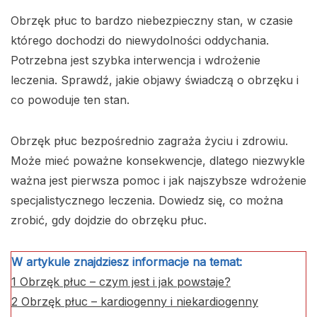
Obrzęk płuc to bardzo niebezpieczny stan, w czasie
którego dochodzi do niewydolności oddychania.
Potrzebna jest szybka interwencja i wdrożenie
leczenia. Sprawdź, jakie objawy świadczą o obrzęku i
co powoduje ten stan.
Obrzęk płuc bezpośrednio zagraża życiu i zdrowiu.
Może mieć poważne konsekwencje, dlatego niezwykle
ważna jest pierwsza pomoc i jak najszybsze wdrożenie
specjalistycznego leczenia. Dowiedz się, co można
zrobić, gdy dojdzie do obrzęku płuc.
W artykule znajdziesz informacje na temat:
1
Obrzęk płuc – czym jest i jak powstaje?
2
Obrzęk płuc – kardiogenny i niekardiogenny