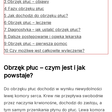
3
Obrzęk płuc – objawy
4
Fazy obrzęku płuc
5
Jak dochodzi do obrzęku płuc?
6
Obrzęk płuc – leczenie
7
Diagnostyka – jak ustalić obrzęk płuc?
8
Dalsze postępowanie i opieka lekarska
9
Obrzęk płuc – pierwsza pomoc
10
Czy możliwe jest całkowite wyleczenie?
Obrzęk płuc – czym jest i jak
powstaje?
Do obrzęku płuc dochodzi w wyniku niewydolności
lewej komory serca. Krew nie przepływa swobodnie
przez naczynia krwionośne, dochodzi do zastoju, a
tym samym przenikania płynu do płuc. Lewa komora