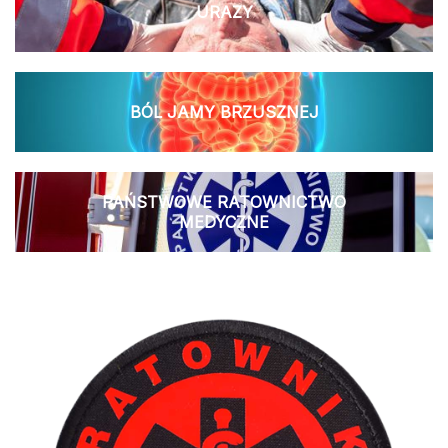
URAZY
BÓL JAMY BRZUSZNEJ
PAŃSTWOWE RATOWNICTWO
MEDYCZNE