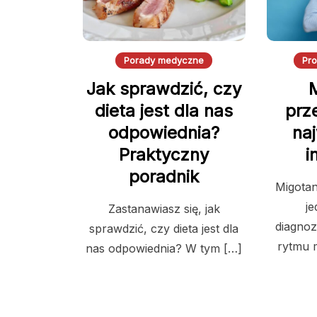
Porady medyczne
Pr
Jak sprawdzić, czy
dieta jest dla nas
prz
odpowiednia?
na
Praktyczny
i
poradnik
Migotan
je
Zastanawiasz się, jak
diagno
sprawdzić, czy dieta jest dla
rytmu 
nas odpowiednia? W tym […]