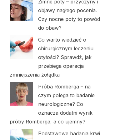
Zimne poty – przyczyny i
objawy nagłego pocenia.
Czy nocne poty to powód
do obaw?
Co warto wiedzieć o
chirurgicznym leczeniu
otyłości? Sprawdź, jak
przebiega operacja
zmniejszenia żołądka
Próba Romberga – na
czym polega to badanie
neurologiczne? Co
oznacza dodatni wynik
próby Romberga, a co ujemny?
Podstawowe badania krwi