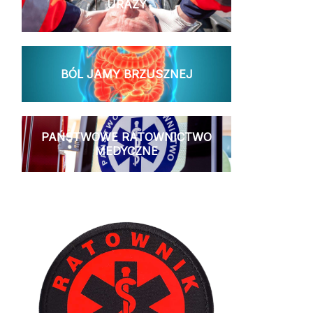
URAZY
BÓL JAMY BRZUSZNEJ
PAŃSTWOWE RATOWNICTWO
MEDYCZNE