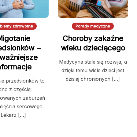
oblemy zdrowotne
Porady medyczne
Migotanie
Choroby zakaźne
edsionków –
wieku dziecięcego
jważniejsze
Medycyna stale się rozwija, a
nformacje
dzięki temu wiele dzieci jest
dzisiaj chronionych […]
ie przedsionków to
dno z częściej
zowanych zaburzeń
mięśnia sercowego.
Lekarz […]