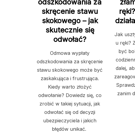
odszkodowania za
zła
skręcenie stawu
ręki
skokowego – jak
dział
skutecznie się
Jak uszt
odwołać?
u ręki? 
być bo
Odmowa wypłaty
codzien
odszkodowania za skręcenie
dalej, a
stawu skokowego może być
zareagow
zaskakująca i frustrująca.
Sprawdź,
Kiedy warto złożyć
zanim d
odwołanie? Dowiedz się, co
zrobić w takiej sytuacji, jak
odwołać się od decyzji
ubezpieczyciela i jakich
błędów unikać.