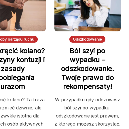
oby narządu ruchu
Odszkodowanie
kręcić kolano?
Ból szyi po
yny kontuzji i
wypadku –
zasady
odszkodowanie.
pobiegania
Twoje prawo do
urazom
rekompensaty!
cić kolano? Ta fraza
W przypadku gdy odczuwasz
zmieć dziwnie, ale
ból szyi po wypadku,
iezwykle istotna dla
odszkodowanie jest prawem,
ich osób aktywnych
z którego możesz skorzystać.