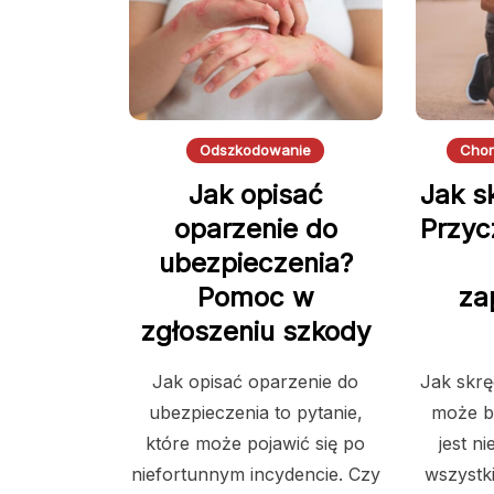
Odszkodowanie
Chor
Jak opisać
Jak s
oparzenie do
Przycz
ubezpieczenia?
Pomoc w
za
zgłoszeniu szkody
Jak opisać oparzenie do
Jak skrę
ubezpieczenia to pytanie,
może br
które może pojawić się po
jest n
niefortunnym incydencie. Czy
wszystk