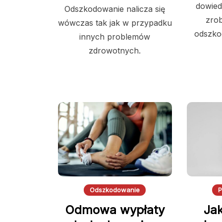
dowied
Odszkodowanie nalicza się
zrob
wówczas tak jak w przypadku
odszko
innych problemów
zdrowotnych.
Odszkodowanie
P
Odmowa wypłaty
Ja