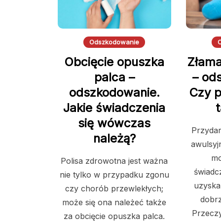
Odszkodowanie
Obcięcie opuszka
Złama
palca –
– od
odszkodowanie.
Czy p
Jakie świadczenia
t
się wówczas
Przydar
należą?
awulsy
mo
Polisa zdrowotna jest ważna
świadc
nie tylko w przypadku zgonu
uzyskan
czy chorób przewlekłych;
dobr
może się ona należeć także
Przeczy
za obcięcie opuszka palca.