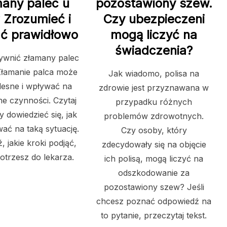
many palec u
pozostawiony szew.
? Zrozumieć i
Czy ubezpieczeni
ać prawidłowo
mogą liczyć na
świadczenia?
ywnić złamany palec
Złamanie palca może
Jak wiadomo, polisa na
lesne i wpływać na
zdrowie jest przyznawana w
ne czynności. Czytaj
przypadku różnych
by dowiedzieć się, jak
problemów zdrowotnych.
ać na taką sytuację.
Czy osoby, który
 jakie kroki podjąć,
zdecydowały się na objęcie
otrzesz do lekarza.
ich polisą, mogą liczyć na
odszkodowanie za
pozostawiony szew? Jeśli
chcesz poznać odpowiedź na
to pytanie, przeczytaj tekst.