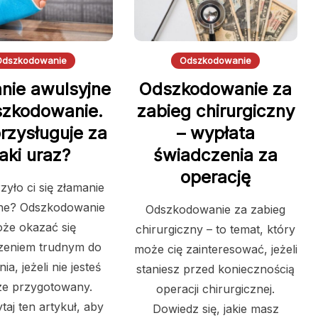
Odszkodowanie
Odszkodowanie
nie awulsyjne
Odszkodowanie za
szkodowanie.
zabieg chirurgiczny
rzysługuje za
– wypłata
aki uraz?
świadczenia za
operację
zyło ci się złamanie
jne? Odszkodowanie
Odszkodowanie za zabieg
że okazać się
chirurgiczny – to temat, który
zeniem trudnym do
może cię zainteresować, jeżeli
ia, jeżeli nie jesteś
staniesz przed koniecznością
ze przygotowany.
operacji chirurgicznej.
taj ten artykuł, aby
Dowiedz się, jakie masz