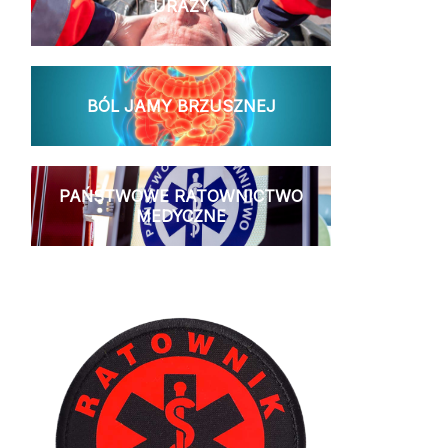
URAZY
BÓL JAMY BRZUSZNEJ
PAŃSTWOWE RATOWNICTWO
MEDYCZNE