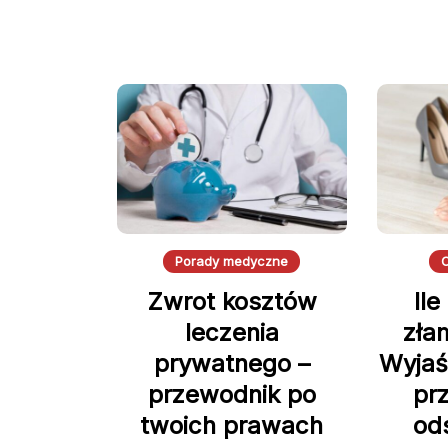
Porady medyczne
Zwrot kosztów
Ile
leczenia
zła
prywatnego –
Wyjaś
przewodnik po
pr
twoich prawach
od