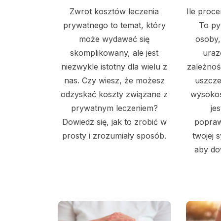
Zwrot kosztów leczenia
Ile proce
prywatnego to temat, który
To py
może wydawać się
osoby,
skomplikowany, ale jest
uraz
niezwykle istotny dla wielu z
zależnoś
nas. Czy wiesz, że możesz
uszcze
odzyskać koszty związane z
wysoko
prywatnym leczeniem?
je
Dowiedz się, jak to zrobić w
popraw
prosty i zrozumiały sposób.
twojej s
aby dow