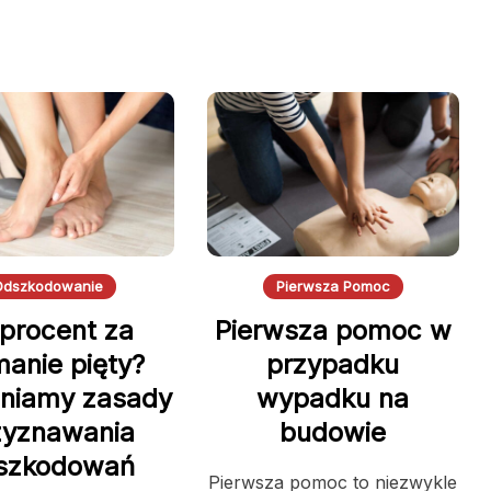
Odszkodowanie
Pierwsza Pomoc
 procent za
Pierwsza pomoc w
manie pięty?
przypadku
niamy zasady
wypadku na
zyznawania
budowie
szkodowań
Pierwsza pomoc to niezwykle