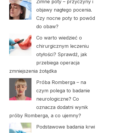
Zimne poty – przyczyny i
objawy nagłego pocenia.
Czy nocne poty to powód
do obaw?
Co warto wiedzieć o
chirurgicznym leczeniu
otyłości? Sprawdź, jak
przebiega operacja
zmniejszenia żołądka
Próba Romberga – na
czym polega to badanie
neurologiczne? Co
oznacza dodatni wynik
próby Romberga, a co ujemny?
Podstawowe badania krwi