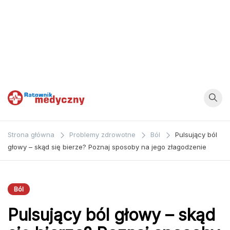
Ratownik
Strona
poświęcona
Medyczny
Strona główna
Problemy zdrowotne
Ból
Pulsujący ból
zagadnieniom z
głowy – skąd się bierze? Poznaj sposoby na jego złagodzenie
dziedziny
medycyny oraz
bezpośrednio
Ból
ratownictwa
Pulsujący ból głowy – skąd
medycznego.