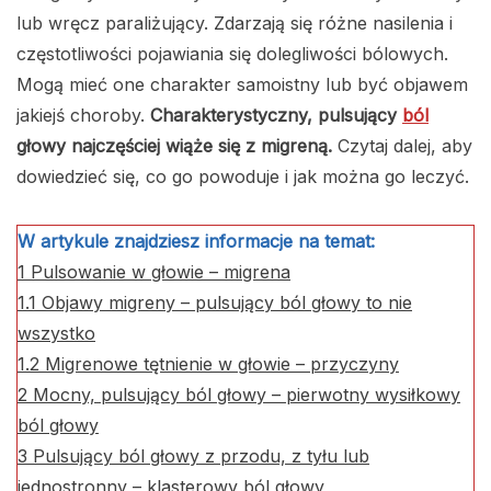
lub wręcz paraliżujący. Zdarzają się różne nasilenia i
częstotliwości pojawiania się dolegliwości bólowych.
Mogą mieć one charakter samoistny lub być objawem
jakiejś choroby.
Charakterystyczny, pulsujący
ból
głowy najczęściej wiąże się z migreną.
Czytaj dalej, aby
dowiedzieć się, co go powoduje i jak można go leczyć.
W artykule znajdziesz informacje na temat:
1
Pulsowanie w głowie – migrena
1.1
Objawy migreny – pulsujący ból głowy to nie
wszystko
1.2
Migrenowe tętnienie w głowie – przyczyny
2
Mocny, pulsujący ból głowy – pierwotny wysiłkowy
ból głowy
3
Pulsujący ból głowy z przodu, z tyłu lub
jednostronny – klasterowy ból głowy