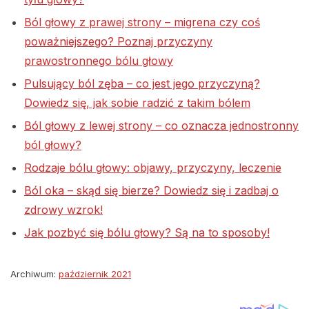
Ból głowy z prawej strony – migrena czy coś
poważniejszego? Poznaj przyczyny
prawostronnego bólu głowy
Pulsujący ból zęba – co jest jego przyczyną?
Dowiedz się, jak sobie radzić z takim bólem
Ból głowy z lewej strony – co oznacza jednostronny
ból głowy?
Rodzaje bólu głowy: objawy, przyczyny, leczenie
Ból oka – skąd się bierze? Dowiedz się i zadbaj o
zdrowy wzrok!
Jak pozbyć się bólu głowy? Są na to sposoby!
Archiwum:
październik 2021