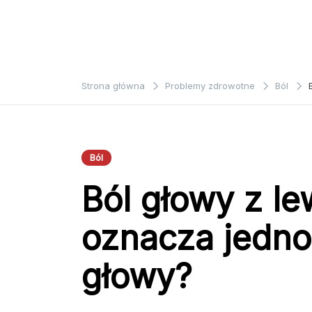
Strona główna
Problemy zdrowotne
Ból
Ból
Ból głowy z le
oznacza jedno
głowy?