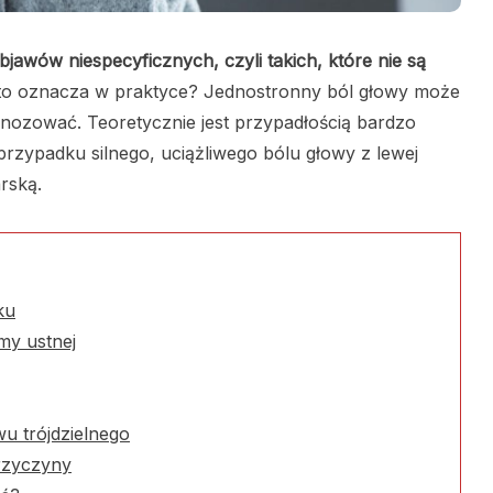
bjawów niespecyficznych, czyli takich, które nie są
to oznacza w praktyce? Jednostronny ból głowy może
gnozować. Teoretycznie jest przypadłością bardzo
 przypadku silnego, uciążliwego bólu głowy z lewej
arską.
ku
my ustnej
wu trójdzielnego
przyczyny