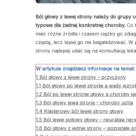
Ból głowy z lewej strony należy do grupy o
typowe dla żadnej konkretnej choroby.
Co 
mieć różne źródła i czasem ciężko go zdia
częstą, lecz lepiej go nie bagatelizować. W
strony najlepiej udać się na konsultację lek
W artykule znajdziesz informacje na temat:
1
Ból głowy z lewej strony – przyczyny
1.1
Ból głowy po lewej stronie a wady wzro
1.2
Ból po lewej stronie głowy a choroby ja
1.3
Ból głowy lewa strona – choroby ucha
1.4
Klasterowy ból lewej strony głowy
1.5
Ból lewej połowy głowy – neuralgia ner
1.6
Ból głowy z jednej strony – pozostałe 