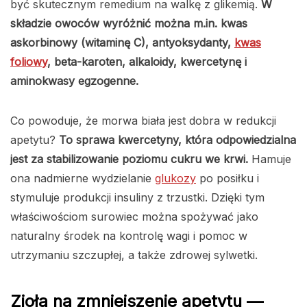
być skutecznym remedium na walkę z glikemią.
W
składzie owoców wyróżnić można m.in. kwas
askorbinowy (witaminę C), antyoksydanty,
kwas
foliowy
, beta-karoten, alkaloidy, kwercetynę i
aminokwasy egzogenne.
Co powoduje, że morwa biała jest dobra w redukcji
apetytu?
To sprawa kwercetyny, która odpowiedzialna
jest za stabilizowanie poziomu cukru we krwi.
Hamuje
ona nadmierne wydzielanie
glukozy
po posiłku i
stymuluje produkcji insuliny z trzustki. Dzięki tym
właściwościom surowiec można spożywać jako
naturalny środek na kontrolę wagi i pomoc w
utrzymaniu szczupłej, a także zdrowej sylwetki.
Zioła na zmniejszenie apetytu —