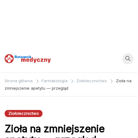
Ratownik
Strona
poświęcona
Medyczny
Strona główna
Farmakologia
Ziołolecznictwo
Zioła na
zagadnieniom z
zmniejszenie apetytu — przegląd
dziedziny
medycyny oraz
bezpośrednio
Ziołolecznictwo
ratownictwa
Zioła na zmniejszenie
medycznego.