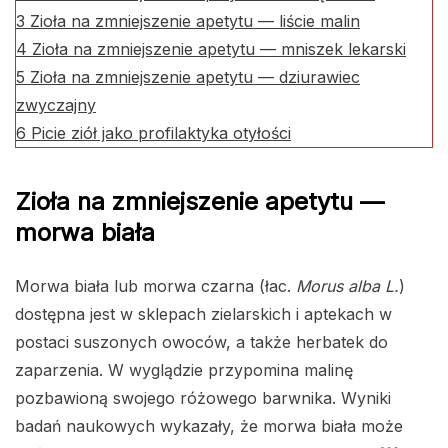
3
Zioła na zmniejszenie apetytu — liście malin
4
Zioła na zmniejszenie apetytu — mniszek lekarski
5
Zioła na zmniejszenie apetytu — dziurawiec
zwyczajny
6
Picie ziół jako profilaktyka otyłości
Zioła na zmniejszenie apetytu —
morwa biała
Morwa biała lub morwa czarna (łac.
Morus alba L.
)
dostępna jest w sklepach zielarskich i aptekach w
postaci suszonych owoców, a także herbatek do
zaparzenia. W wyglądzie przypomina malinę
pozbawioną swojego różowego barwnika. Wyniki
badań naukowych wykazały, że morwa biała może