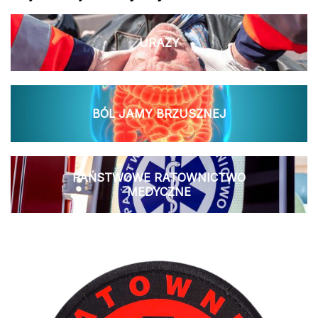
URAZY
BÓL JAMY BRZUSZNEJ
PAŃSTWOWE RATOWNICTWO
MEDYCZNE