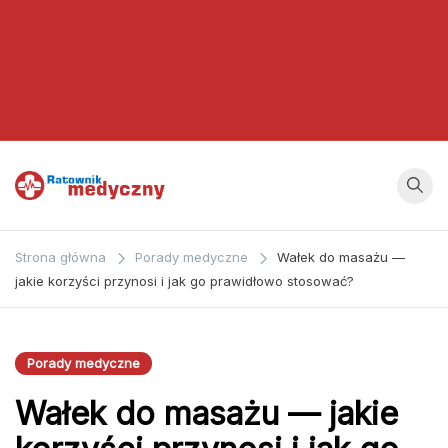
Ratownik
Strona
poświęcona
Medyczny
Strona główna
Porady medyczne
Wałek do masażu —
zagadnieniom z
jakie korzyści przynosi i jak go prawidłowo stosować?
dziedziny
medycyny oraz
bezpośrednio
Porady medyczne
ratownictwa
Wałek do masażu — jakie
medycznego.