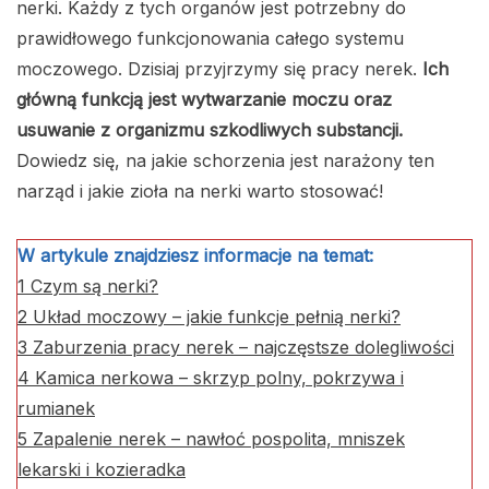
nerki. Każdy z tych organów jest potrzebny do
prawidłowego funkcjonowania całego systemu
moczowego. Dzisiaj przyjrzymy się pracy nerek.
Ich
główną funkcją jest wytwarzanie moczu oraz
usuwanie z organizmu szkodliwych substancji.
Dowiedz się, na jakie schorzenia jest narażony ten
narząd i jakie zioła na nerki warto stosować!
W artykule znajdziesz informacje na temat:
1
Czym są nerki?
2
Układ moczowy – jakie funkcje pełnią nerki?
3
Zaburzenia pracy nerek – najczęstsze dolegliwości
4
Kamica nerkowa – skrzyp polny, pokrzywa i
rumianek
5
Zapalenie nerek – nawłoć pospolita, mniszek
lekarski i kozieradka