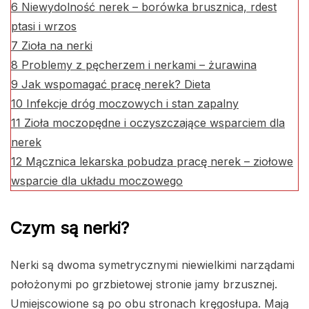
6
Niewydolność nerek – borówka brusznica, rdest
ptasi i wrzos
7
Zioła na nerki
8
Problemy z pęcherzem i nerkami – żurawina
9
Jak wspomagać pracę nerek? Dieta
10
Infekcje dróg moczowych i stan zapalny
11
Zioła moczopędne i oczyszczające wsparciem dla
nerek
12
Mącznica lekarska pobudza pracę nerek – ziołowe
wsparcie dla układu moczowego
Czym są nerki?
Nerki są dwoma symetrycznymi niewielkimi narządami
położonymi po grzbietowej stronie jamy brzusznej.
Umiejscowione są po obu stronach kręgosłupa. Mają