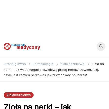
Ratownik
Strona
poświęcona
Medyczny
Strona główna
Farmakologia
Ziołolecznictwo
Zioła na
zagadnieniom z
nerki – jak wspomagać prawidłową pracę nerek? Dowiedz się,
dziedziny
czym jest kamica nerkowa i jak zlikwidować ból nerek!
medycyny oraz
bezpośrednio
ratownictwa
Ziołolecznictwo
medycznego.
Zioła na nerki – jak