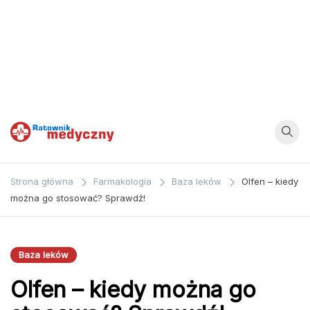
Ratownik
Strona
poświęcona
Medyczny
Strona główna
Farmakologia
Baza leków
Olfen – kiedy
zagadnieniom z
można go stosować? Sprawdź!
dziedziny
medycyny oraz
bezpośrednio
Baza leków
ratownictwa
Olfen – kiedy można go
medycznego.