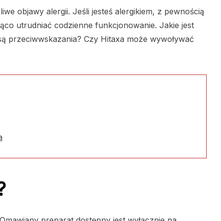
iwe objawy alergii. Jeśli jesteś alergikiem, z pewnością
ąco utrudniać codzienne funkcjonowanie. Jakie jest
e są przeciwwskazania? Czy Hitaxa może wywoływać
a
?
. Omawiany preparat dostępny jest wyłącznie na