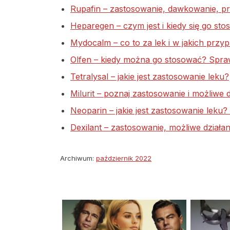
Rupafin – zastosowanie, dawkowanie, p
Heparegen – czym jest i kiedy się go sto
Mydocalm – co to za lek i w jakich przy
Olfen – kiedy można go stosować? Spra
Tetralysal – jakie jest zastosowanie leku?
Milurit – poznaj zastosowanie i możliwe 
Neoparin – jakie jest zastosowanie leku
Dexilant – zastosowanie, możliwe działa
Archiwum:
październik 2022