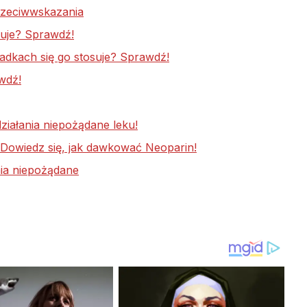
rzeciwwskazania
suje? Sprawdź!
padkach się go stosuje? Sprawdź!
wdź!
działania niepożądane leku!
? Dowiedz się, jak dawkować Neoparin!
nia niepożądane