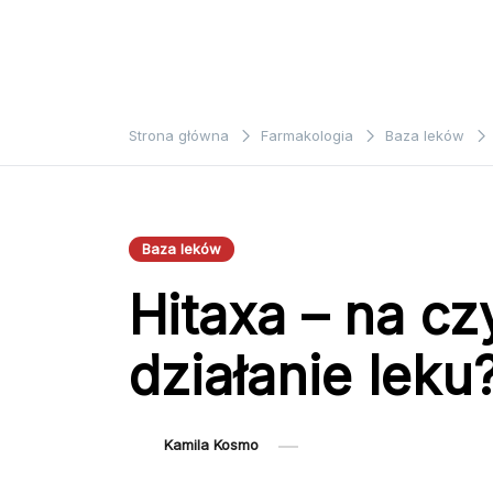
Strona główna
Farmakologia
Baza leków
Baza leków
Hitaxa – na c
działanie leku
Kamila Kosmo