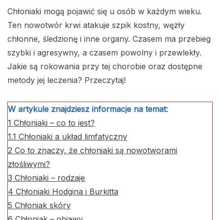
Chłoniaki mogą pojawić się u osób w każdym wieku.
Ten nowotwór krwi atakuje szpik kostny, węzły
chłonne, śledzionę i inne organy. Czasem ma przebieg
szybki i agresywny, a czasem powolny i przewlekły.
Jakie są rokowania przy tej chorobie oraz dostępne
metody jej leczenia? Przeczytaj!
W artykule znajdziesz informacje na temat:
1
Chłoniaki – co to jest?
1.1
Chłoniaki a układ limfatyczny
2
Co to znaczy, że chłoniaki są nowotworami
złośliwymi?
3
Chłoniaki – rodzaje
4
Chłoniaki Hodgina i Burkitta
5
Chłoniak skóry
6
Chłoniak – objawy