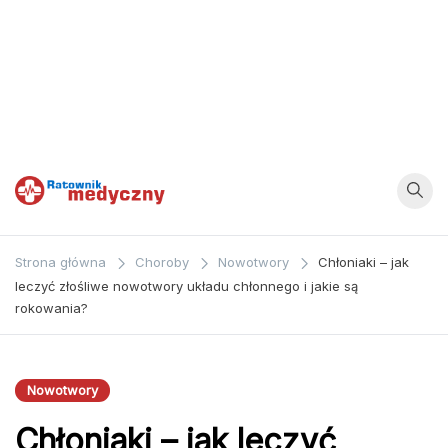
Ratownik
Strona
poświęcona
Medyczny
Strona główna
Choroby
Nowotwory
Chłoniaki – jak
zagadnieniom z
leczyć złośliwe nowotwory układu chłonnego i jakie są
dziedziny
rokowania?
medycyny oraz
bezpośrednio
ratownictwa
Nowotwory
medycznego.
Chłoniaki – jak leczyć