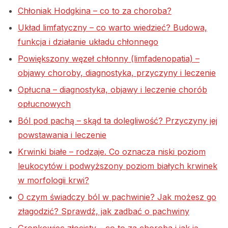
Chłoniak Hodgkina – co to za choroba?
Układ limfatyczny – co warto wiedzieć? Budowa,
funkcja i działanie układu chłonnego
Powiększony węzeł chłonny (limfadenopatia) –
objawy choroby, diagnostyka, przyczyny i leczenie
Opłucna – diagnostyka, objawy i leczenie chorób
opłucnowych
Ból pod pachą – skąd ta dolegliwość? Przyczyny jej
powstawania i leczenie
Krwinki białe – rodzaje. Co oznacza niski poziom
leukocytów i podwyższony poziom białych krwinek
w morfologii krwi?
O czym świadczy ból w pachwinie? Jak możesz go
złagodzić? Sprawdź, jak zadbać o pachwiny
Gronkowiec złocisty – co to za choroba i jak ją