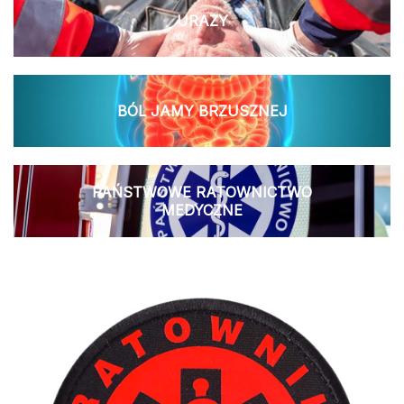
URAZY
BÓL JAMY BRZUSZNEJ
PAŃSTWOWE RATOWNICTWO
MEDYCZNE