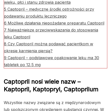
wieku, płci i stanu zdrowia pacjenta
5
Captopril – medyczne środki ostrożności przy
podawaniu produktu leczniczego
6
Możliwe działania niepożądane preparatu Captopril
7
Najważniejsze przeciwwskazania do stosowania
leku Captopril
8
Czy Captopril można podawać pacjentkom w
okresie karmienia piersią?
9
Captopril – podstawowe opakowanie leku ma 30
tabletek po 12,5 mg
Captopril nosi wiele nazw –
Kaptopril, Kaptopryl, Captoprilum
Wszystkie nazwy związane są z międzynarodowym
lub spolszczonym określeniem substancji czynnej. W