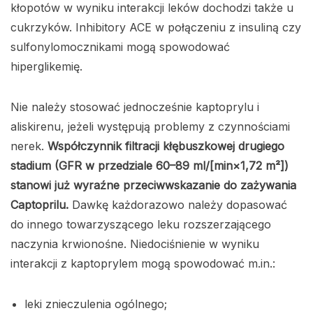
kłopotów w wyniku interakcji leków dochodzi także u
cukrzyków. Inhibitory ACE w połączeniu z insuliną czy
sulfonylomocznikami mogą spowodować
hiperglikemię.
Nie należy stosować jednocześnie kaptoprylu i
aliskirenu, jeżeli występują problemy z czynnościami
nerek.
W
spółczynnik filtracji kłębuszkowej drugiego
stadium (GFR w przedziale 60–89 ml/[min×1,72 m²])
stanowi już wyraźne przeciwwskazanie do zażywania
Captoprilu.
Dawkę każdorazowo należy dopasować
do innego towarzyszącego leku rozszerzającego
naczynia krwionośne. Niedociśnienie w wyniku
interakcji z kaptoprylem mogą spowodować m.in.:
leki znieczulenia ogólnego;