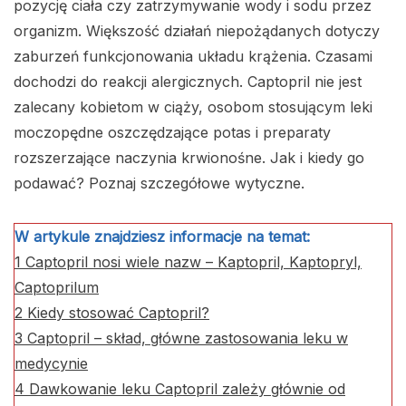
pozycję ciała czy zatrzymywanie wody i sodu przez
organizm. Większość działań niepożądanych dotyczy
zaburzeń funkcjonowania układu krążenia. Czasami
dochodzi do reakcji alergicznych. Captopril nie jest
zalecany kobietom w ciąży, osobom stosującym leki
moczopędne oszczędzające potas i preparaty
rozszerzające naczynia krwionośne. Jak i kiedy go
podawać? Poznaj szczegółowe wytyczne.
W artykule znajdziesz informacje na temat:
1
Captopril nosi wiele nazw – Kaptopril, Kaptopryl,
Captoprilum
2
Kiedy stosować Captopril?
3
Captopril – skład, główne zastosowania leku w
medycynie
4
Dawkowanie leku Captopril zależy głównie od