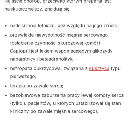
Na liście chorób, przeciwko którym preparat jest
najskuteczniejszy, znajdują się:
nadciśnienie tętnicze, bez względu na jego źródło;
przewlekła niewydolność mięśnia sercowego
(osłabienie czynności skurczowej komór) –
Captopril jest lekiem wspomagającym glikozydy
naparstnicy i betaadrenolityki;
nefropatia cukrzycowa, związana z
cukrzycą
typu
pierwszego;
terapia po zawale serca;
bezobjawowe zaburzenia pracy lewej komory serca
(tylko u pacjentów, u których ustabilizował się stan
kliniczny po zawale mięśnia sercowego).