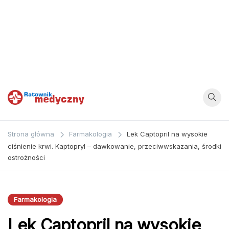
Ratownik
Strona
poświęcona
Medyczny
Strona główna
Farmakologia
Lek Captopril na wysokie
zagadnieniom z
ciśnienie krwi. Kaptopryl – dawkowanie, przeciwwskazania, środki
dziedziny
ostrożności
medycyny oraz
bezpośrednio
ratownictwa
Farmakologia
medycznego.
Lek Captopril na wysokie