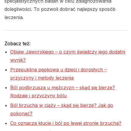
specjalistycznych badań w celu zdiagnozowania
dolegliwości. To pozwoli dobrać najlepszy sposób
leczenia.
Zobacz też:
Objaw Jaworskiego – o czym świadczy jego dodatni
wynik?
Przepuklina pępkowa u dzieci i dorosłych –
przyczyny i metody leczenia
Ból podbrzusza u mężczyzn – skąd się bierze?
Rodzaje i przyczyny bólu
Ból brzucha w ciąży – skąd się bierze? Jak go
pokonać?
Co oznacza kłucie i ból po lewej stronie brzucha?