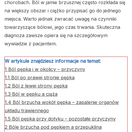
chorobach. Ból w jamie brzusznej często rozkłada się
na większy obszar i ciężko przypisać go do jednego
miejsca. Warto jednak zwracać uwagę na czynniki
towarzyszące bólowi, jego czas trwania. Skuteczna
diagnoza zawsze opiera się na szczegółowym
wywiadzie z pacjentem.
W artykule znajdziesz informacje na temat:
1
Ból pępka i w okolicy – przyczyny
1.1
Ból po prawej stronie pępka
1.2
Ból z lewej strony pępka
1.3
Ból w pępku a ciąża
1.4
Ból brzucha wokół pępka – zapalenie organów
układu trawiennego
1.5
Ból pępka przy dotyku – pozostałe przyczyny
2
Bóle brzucha pod pępkiem a przepuklina