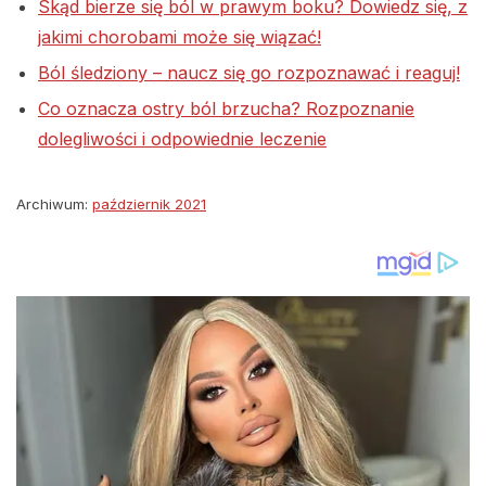
Skąd bierze się ból w prawym boku? Dowiedz się, z
jakimi chorobami może się wiązać!
Ból śledziony – naucz się go rozpoznawać i reaguj!
Co oznacza ostry ból brzucha? Rozpoznanie
dolegliwości i odpowiednie leczenie
Archiwum:
październik 2021