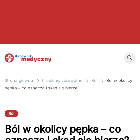
Ratownik
Strona
poświęcona
Medyczny
Strona główna
Problemy zdrowotne
Ból
Ból w okolicy
zagadnieniom z
pępka – co oznacza i skąd się bierze?
dziedziny
medycyny oraz
bezpośrednio
Ból
ratownictwa
Ból w okolicy pępka – co
medycznego.