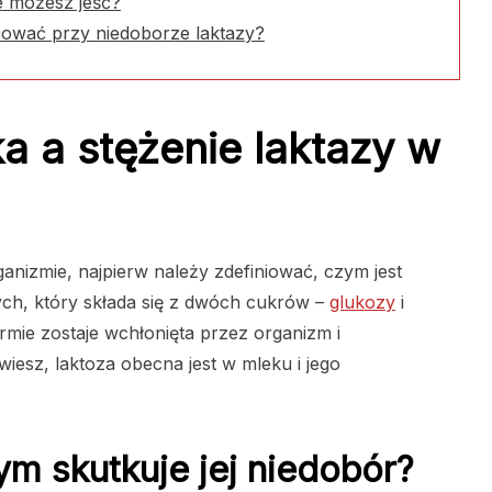
e możesz jeść?
nować przy niedoborze laktazy?
a a stężenie laktazy w
anizmie, najpierw należy zdefiniować, czym jest
ch, który składa się z dwóch cukrów –
glukozy
i
ormie zostaje wchłonięta przez organizm i
esz, laktoza obecna jest w mleku i jego
zym skutkuje jej niedobór?