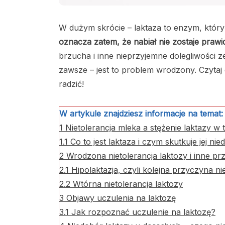
W dużym skrócie – laktaza to enzym, który 
oznacza zatem, że nabiał nie zostaje praw
brzucha i inne nieprzyjemne dolegliwości 
zawsze – jest to problem wrodzony. Czytaj 
radzić!
W artykule znajdziesz informacje na temat:
1
Nietolerancja mleka a stężenie laktazy w
1.1
Co to jest laktaza i czym skutkuje jej ni
2
Wrodzona nietolerancja laktozy i inne p
2.1
Hipolaktazja, czyli kolejna przyczyna nie
2.2
Wtórna nietolerancja laktozy
3
Objawy uczulenia na laktozę
3.1
Jak rozpoznać uczulenie na laktozę?