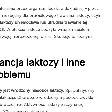
uralnie przez organizm ludzki, a dokładniej – przez
ie niezbędny dla prawidłowego trawienia laktozy, czyli
aktazy uniemożliwia lub utrudnia trawienie tej
ych.
W efekcie laktoza spożyta wraz z nabiałem
ojej nierozłożonej formie. Skutkuje to różnymi
ncja laktozy i inne
roblemu
y jest wrodzony niedobór laktazy.
Specjalistyczny
o alaktazja. Choroba o wrodzonym podłożu zwykle
ub wcześniej. Aktywność laktazy zaczyna się
ie 5% swojego potencjału.