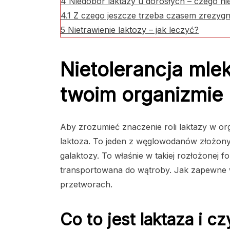
4
Niedobór laktazy u dorosłych – czego ni
4.1
Z czego jeszcze trzeba czasem zrezyg
5
Nietrawienie laktozy – jak leczyć?
Nietolerancja mlek
twoim organizmie
Aby zrozumieć znaczenie roli laktazy w org
laktoza. To jeden z węglowodanów złożony
galaktozy. To właśnie w takiej rozłożonej f
transportowana do wątroby. Jak zapewne wi
przetworach.
Co to jest laktaza i c