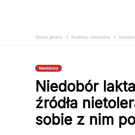
Strona główna
Problemy zdrowotne
Niedobo
Niedobory
Niedobór lakt
źródła nietoler
sobie z nim p