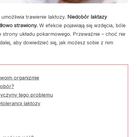
umożliwia trawienie laktozy.
Niedobór laktazy
idłowo strawiony.
W efekcie pojawiają się wzdęcia, bóle
ze strony układu pokarmowego. Przeważnie – choć nie
dalej, aby dowiedzieć się, jak możesz sobie z nim
 twoim organizmie
edobór?
rzyczyny tego problemu
tolerancji laktozy