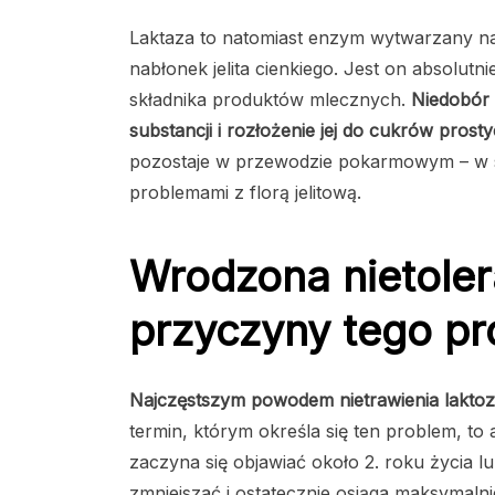
Laktaza to natomiast enzym wytwarzany nat
nabłonek jelita cienkiego. Jest on absolutn
składnika produktów mlecznych.
Niedobór l
substancji i rozłożenie jej do cukrów prost
pozostaje w przewodzie pokarmowym – w sw
problemami z florą jelitową.
Wrodzona nietolera
przyczyny tego p
Najczęstszym powodem nietrawienia laktoz
termin, którym określa się ten problem, t
zaczyna się objawiać około 2. roku życia l
zmniejszać i ostatecznie osiąga maksymaln